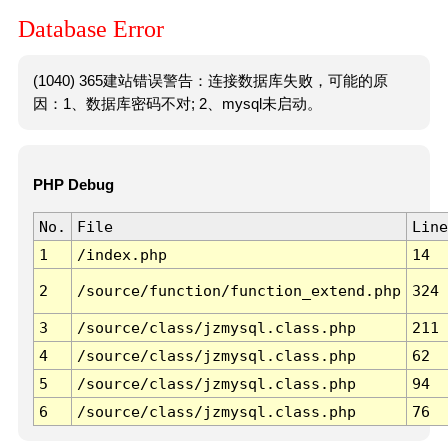
Database Error
(1040) 365建站错误警告：连接数据库失败，可能的原
因：1、数据库密码不对; 2、mysql未启动。
PHP Debug
No.
File
Line
1
/index.php
14
2
/source/function/function_extend.php
324
3
/source/class/jzmysql.class.php
211
4
/source/class/jzmysql.class.php
62
5
/source/class/jzmysql.class.php
94
6
/source/class/jzmysql.class.php
76