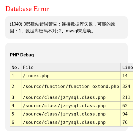
Database Error
(1040) 365建站错误警告：连接数据库失败，可能的原
因：1、数据库密码不对; 2、mysql未启动。
PHP Debug
No.
File
Line
1
/index.php
14
2
/source/function/function_extend.php
324
3
/source/class/jzmysql.class.php
211
4
/source/class/jzmysql.class.php
62
5
/source/class/jzmysql.class.php
94
6
/source/class/jzmysql.class.php
76