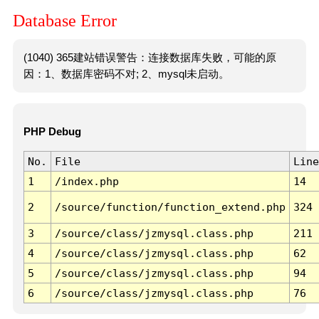
Database Error
(1040) 365建站错误警告：连接数据库失败，可能的原
因：1、数据库密码不对; 2、mysql未启动。
PHP Debug
No.
File
Line
1
/index.php
14
2
/source/function/function_extend.php
324
3
/source/class/jzmysql.class.php
211
4
/source/class/jzmysql.class.php
62
5
/source/class/jzmysql.class.php
94
6
/source/class/jzmysql.class.php
76