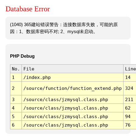
Database Error
(1040) 365建站错误警告：连接数据库失败，可能的原
因：1、数据库密码不对; 2、mysql未启动。
PHP Debug
No.
File
Line
1
/index.php
14
2
/source/function/function_extend.php
324
3
/source/class/jzmysql.class.php
211
4
/source/class/jzmysql.class.php
62
5
/source/class/jzmysql.class.php
94
6
/source/class/jzmysql.class.php
76