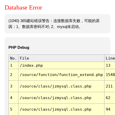
Database Error
(1040) 365建站错误警告：连接数据库失败，可能的原
因：1、数据库密码不对; 2、mysql未启动。
PHP Debug
No.
File
Line
1
/index.php
13
2
/source/function/function_extend.php
1548
3
/source/class/jzmysql.class.php
211
4
/source/class/jzmysql.class.php
62
5
/source/class/jzmysql.class.php
94