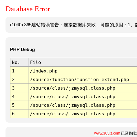
Database Error
(1040) 365建站错误警告：连接数据库失败，可能的原因：1、数
PHP Debug
No.
File
1
/index.php
2
/source/function/function_extend.php
3
/source/class/jzmysql.class.php
4
/source/class/jzmysql.class.php
5
/source/class/jzmysql.class.php
6
/source/class/jzmysql.class.php
www.365jz.com
已经将此