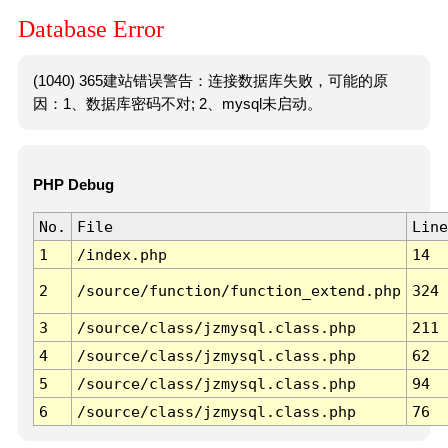
Database Error
(1040) 365建站错误警告：连接数据库失败，可能的原
因：1、数据库密码不对; 2、mysql未启动。
PHP Debug
No.
File
Line
1
/index.php
14
2
/source/function/function_extend.php
324
3
/source/class/jzmysql.class.php
211
4
/source/class/jzmysql.class.php
62
5
/source/class/jzmysql.class.php
94
6
/source/class/jzmysql.class.php
76