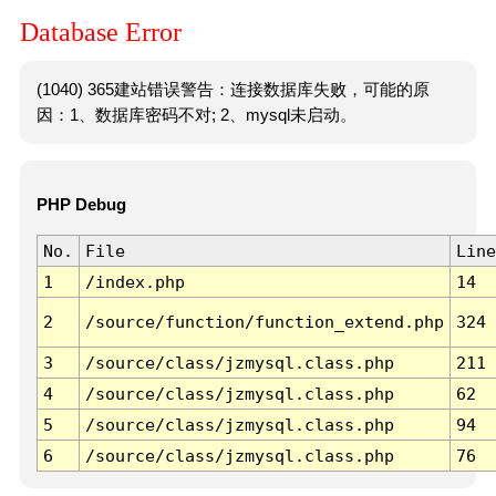
Database Error
(1040) 365建站错误警告：连接数据库失败，可能的原
因：1、数据库密码不对; 2、mysql未启动。
PHP Debug
No.
File
Line
1
/index.php
14
2
/source/function/function_extend.php
324
3
/source/class/jzmysql.class.php
211
4
/source/class/jzmysql.class.php
62
5
/source/class/jzmysql.class.php
94
6
/source/class/jzmysql.class.php
76