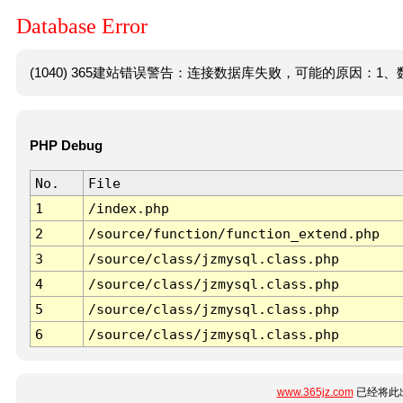
Database Error
(1040) 365建站错误警告：连接数据库失败，可能的原因：1、数
PHP Debug
No.
File
1
/index.php
2
/source/function/function_extend.php
3
/source/class/jzmysql.class.php
4
/source/class/jzmysql.class.php
5
/source/class/jzmysql.class.php
6
/source/class/jzmysql.class.php
www.365jz.com
已经将此