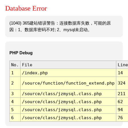
Database Error
(1040) 365建站错误警告：连接数据库失败，可能的原
因：1、数据库密码不对; 2、mysql未启动。
PHP Debug
No.
File
Line
1
/index.php
14
2
/source/function/function_extend.php
324
3
/source/class/jzmysql.class.php
211
4
/source/class/jzmysql.class.php
62
5
/source/class/jzmysql.class.php
94
6
/source/class/jzmysql.class.php
76