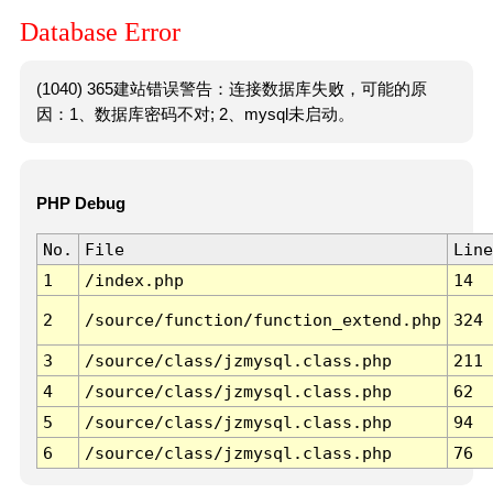
Database Error
(1040) 365建站错误警告：连接数据库失败，可能的原
因：1、数据库密码不对; 2、mysql未启动。
PHP Debug
No.
File
Line
1
/index.php
14
2
/source/function/function_extend.php
324
3
/source/class/jzmysql.class.php
211
4
/source/class/jzmysql.class.php
62
5
/source/class/jzmysql.class.php
94
6
/source/class/jzmysql.class.php
76