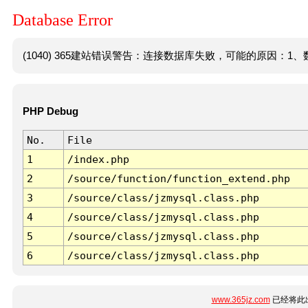
Database Error
(1040) 365建站错误警告：连接数据库失败，可能的原因：1、数
PHP Debug
No.
File
1
/index.php
2
/source/function/function_extend.php
3
/source/class/jzmysql.class.php
4
/source/class/jzmysql.class.php
5
/source/class/jzmysql.class.php
6
/source/class/jzmysql.class.php
www.365jz.com
已经将此