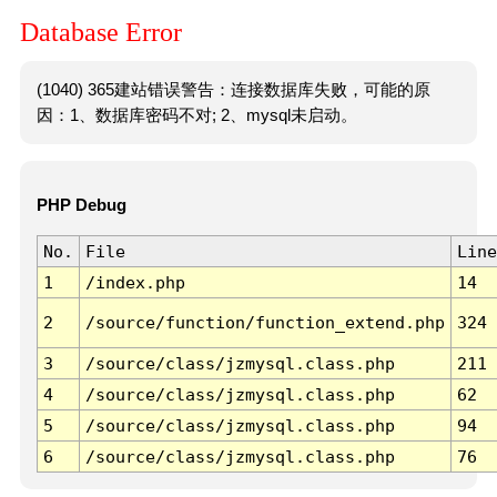
Database Error
(1040) 365建站错误警告：连接数据库失败，可能的原
因：1、数据库密码不对; 2、mysql未启动。
PHP Debug
No.
File
Line
1
/index.php
14
2
/source/function/function_extend.php
324
3
/source/class/jzmysql.class.php
211
4
/source/class/jzmysql.class.php
62
5
/source/class/jzmysql.class.php
94
6
/source/class/jzmysql.class.php
76