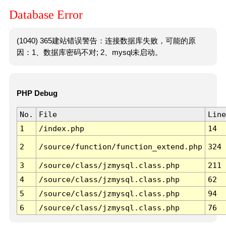
Database Error
(1040) 365建站错误警告：连接数据库失败，可能的原
因：1、数据库密码不对; 2、mysql未启动。
PHP Debug
No.
File
Line
1
/index.php
14
2
/source/function/function_extend.php
324
3
/source/class/jzmysql.class.php
211
4
/source/class/jzmysql.class.php
62
5
/source/class/jzmysql.class.php
94
6
/source/class/jzmysql.class.php
76