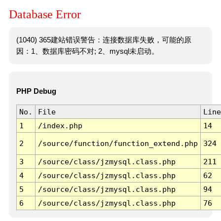
Database Error
(1040) 365建站错误警告：连接数据库失败，可能的原
因：1、数据库密码不对; 2、mysql未启动。
PHP Debug
No.
File
Line
1
/index.php
14
2
/source/function/function_extend.php
324
3
/source/class/jzmysql.class.php
211
4
/source/class/jzmysql.class.php
62
5
/source/class/jzmysql.class.php
94
6
/source/class/jzmysql.class.php
76