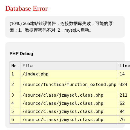
Database Error
(1040) 365建站错误警告：连接数据库失败，可能的原
因：1、数据库密码不对; 2、mysql未启动。
PHP Debug
No.
File
Line
1
/index.php
14
2
/source/function/function_extend.php
324
3
/source/class/jzmysql.class.php
211
4
/source/class/jzmysql.class.php
62
5
/source/class/jzmysql.class.php
94
6
/source/class/jzmysql.class.php
76