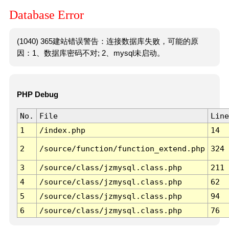
Database Error
(1040) 365建站错误警告：连接数据库失败，可能的原
因：1、数据库密码不对; 2、mysql未启动。
PHP Debug
No.
File
Line
1
/index.php
14
2
/source/function/function_extend.php
324
3
/source/class/jzmysql.class.php
211
4
/source/class/jzmysql.class.php
62
5
/source/class/jzmysql.class.php
94
6
/source/class/jzmysql.class.php
76