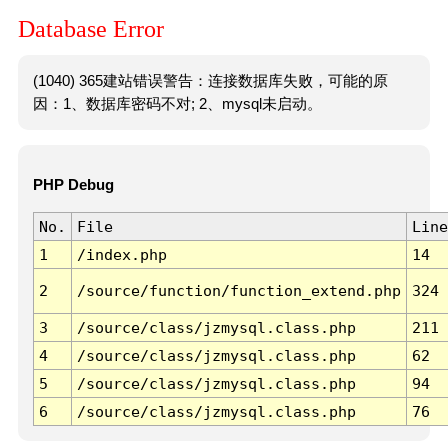
Database Error
(1040) 365建站错误警告：连接数据库失败，可能的原
因：1、数据库密码不对; 2、mysql未启动。
PHP Debug
No.
File
Line
1
/index.php
14
2
/source/function/function_extend.php
324
3
/source/class/jzmysql.class.php
211
4
/source/class/jzmysql.class.php
62
5
/source/class/jzmysql.class.php
94
6
/source/class/jzmysql.class.php
76