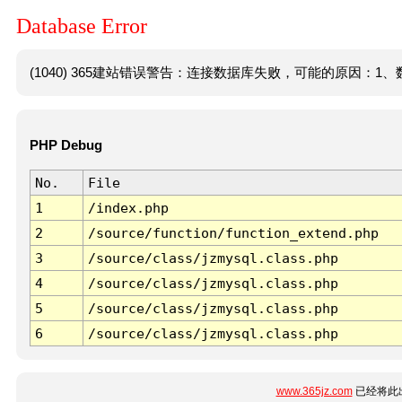
Database Error
(1040) 365建站错误警告：连接数据库失败，可能的原因：1、数
PHP Debug
No.
File
1
/index.php
2
/source/function/function_extend.php
3
/source/class/jzmysql.class.php
4
/source/class/jzmysql.class.php
5
/source/class/jzmysql.class.php
6
/source/class/jzmysql.class.php
www.365jz.com
已经将此