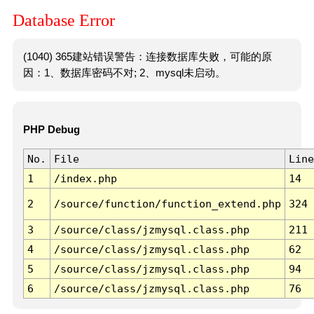
Database Error
(1040) 365建站错误警告：连接数据库失败，可能的原
因：1、数据库密码不对; 2、mysql未启动。
PHP Debug
No.
File
Line
1
/index.php
14
2
/source/function/function_extend.php
324
3
/source/class/jzmysql.class.php
211
4
/source/class/jzmysql.class.php
62
5
/source/class/jzmysql.class.php
94
6
/source/class/jzmysql.class.php
76