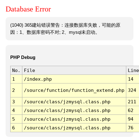
Database Error
(1040) 365建站错误警告：连接数据库失败，可能的原
因：1、数据库密码不对; 2、mysql未启动。
PHP Debug
No.
File
Line
1
/index.php
14
2
/source/function/function_extend.php
324
3
/source/class/jzmysql.class.php
211
4
/source/class/jzmysql.class.php
62
5
/source/class/jzmysql.class.php
94
6
/source/class/jzmysql.class.php
76