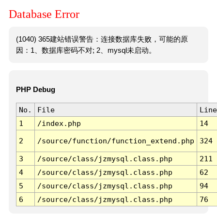
Database Error
(1040) 365建站错误警告：连接数据库失败，可能的原
因：1、数据库密码不对; 2、mysql未启动。
PHP Debug
No.
File
Line
1
/index.php
14
2
/source/function/function_extend.php
324
3
/source/class/jzmysql.class.php
211
4
/source/class/jzmysql.class.php
62
5
/source/class/jzmysql.class.php
94
6
/source/class/jzmysql.class.php
76