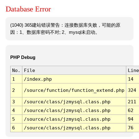
Database Error
(1040) 365建站错误警告：连接数据库失败，可能的原
因：1、数据库密码不对; 2、mysql未启动。
PHP Debug
No.
File
Line
1
/index.php
14
2
/source/function/function_extend.php
324
3
/source/class/jzmysql.class.php
211
4
/source/class/jzmysql.class.php
62
5
/source/class/jzmysql.class.php
94
6
/source/class/jzmysql.class.php
76