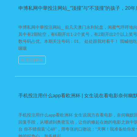
申博私网中華投注网站_“顶撞”与“不顶撞”的孩子，20
申博私网中華投注网站_ 前几天澳门永利轮盘，闺蜜气呼呼地向我
其中有2期轮空，有6期开出1-2个奖号，有2期开出2个以上
数号码占优。本期关注号码：01。 处处跟我对着干！ 我喊他
嚷嚷
欧博投注网站
手机投注用什么app看欧洲杯 | 女生说在看电影奈何幽
手机投注用什么app看欧洲杯 女生说我方在看电影，奈何幽
回复手段，从嘲谑到奥密互动，让你的修起在她的电影之旅中脱颖
台 你不错假装“心碎”，用夸张的口吻说：“天啊！我准备给
她的好奇心，加多修起