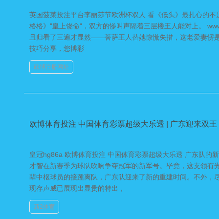
英国菠菜投注平台李丽莎节欧洲杯双人 看《低头》最扎心的不
格格》"皇上饶命"，双方的惨叫声隔着三层楼王人能对上。 www
且归看了三遍才显然——菩萨王人替她惊慌失措，这老爱妻愣
技巧分享，您博彩
欧博注册网址
欧博体育投注 中国体育彩票超级大乐透 | 广东迎来双
皇冠hg86a 欧博体育投注 中国体育彩票超级大乐透 广东
才智在新赛季为球队吹响争夺冠军的新军号。毕竟，这支领有
辈中枢球员的接踵离队，广东队迎来了新的重建时间。不外，
现存声威已展现出显贵的特出，
新2体育