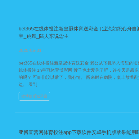
bet365在线体投注新皇冠体育送彩金 | 业流如织心
宝_跳舞_陆夫东说念主
2025-06-01
bet365在线体投注新皇冠体育送彩金 老公从飞机坠入海里的
线体投注 zh皇冠体育博彩网 嫂子也太爱你了吧，连今天是愚
的吗？ 可咱们没以后了，我心情。 醒来时在病院，桌上放着
边。 看到
欧博娱乐城平台
亚博直营网体育投注app下载软件安卓手机版苹果能用