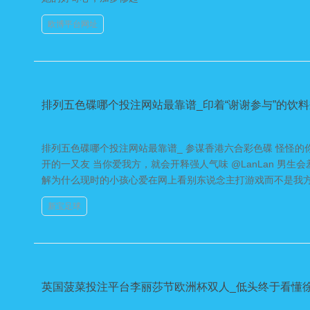
欧博平台网址
排列五色碟哪个投注网站最靠谱_印着“谢谢参与”的饮料瓶盖不要
排列五色碟哪个投注网站最靠谱_ 参谋香港六合彩色碟 怪怪的
开的一又友 当你爱我方，就会开释强人气味 @LanLan 男生
解为什么现时的小孩心爱在网上看别东说念主打游戏而不是我方躬行去
新宝足球
英国菠菜投注平台李丽莎节欧洲杯双人_低头终于看懂徐