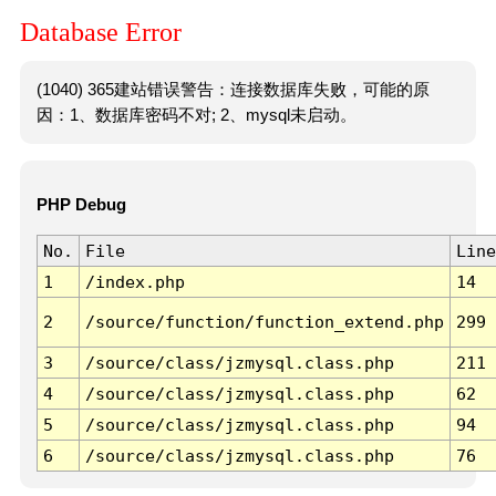
Database Error
(1040) 365建站错误警告：连接数据库失败，可能的原
因：1、数据库密码不对; 2、mysql未启动。
PHP Debug
No.
File
Line
1
/index.php
14
2
/source/function/function_extend.php
299
3
/source/class/jzmysql.class.php
211
4
/source/class/jzmysql.class.php
62
5
/source/class/jzmysql.class.php
94
6
/source/class/jzmysql.class.php
76