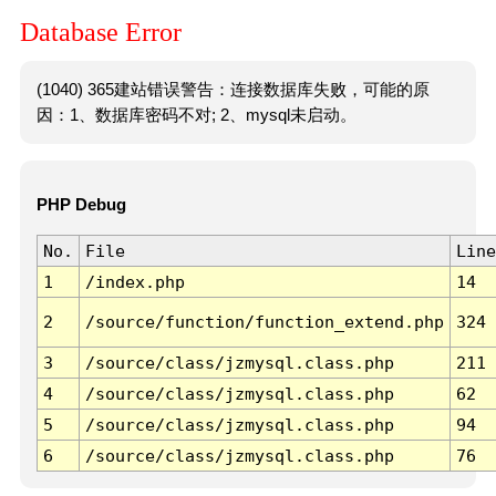
Database Error
(1040) 365建站错误警告：连接数据库失败，可能的原
因：1、数据库密码不对; 2、mysql未启动。
PHP Debug
No.
File
Line
1
/index.php
14
2
/source/function/function_extend.php
324
3
/source/class/jzmysql.class.php
211
4
/source/class/jzmysql.class.php
62
5
/source/class/jzmysql.class.php
94
6
/source/class/jzmysql.class.php
76