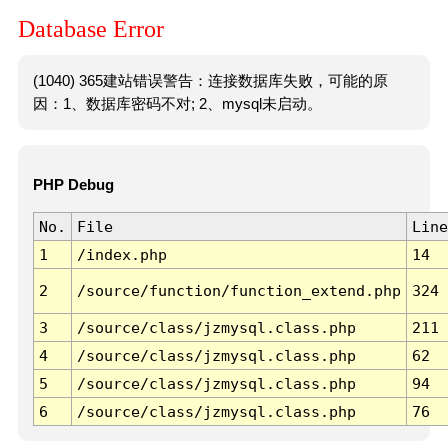
Database Error
(1040) 365建站错误警告：连接数据库失败，可能的原
因：1、数据库密码不对; 2、mysql未启动。
PHP Debug
No.
File
Line
1
/index.php
14
2
/source/function/function_extend.php
324
3
/source/class/jzmysql.class.php
211
4
/source/class/jzmysql.class.php
62
5
/source/class/jzmysql.class.php
94
6
/source/class/jzmysql.class.php
76