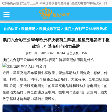
欧博赌场-澳门六合彩三公88年欧洲杯决赛荷兰阵容_星星充电发布中枢政策，打
造充电与动力品牌
你的位置：
欧博赌场
>
欧博娱乐官网
> 澳门六合彩三公88年欧洲杯
澳门六合彩三公88年欧洲杯决赛荷兰阵容_星星充电发布中枢
决赛荷兰阵容_星星充电发布中枢政策，打造充电与动力品牌
政策，打造充电与动力品牌
发布日期：2025-06-16 07:44 点击次数：156
澳门六合彩三公88年欧洲杯决赛荷兰阵容
皇冠信用网是什么
入口 同义词
近日，星星充电发布最新中枢政策，聚焦移动动力网分娩、存储、传
输、料理、往复、消耗6个链路居品全矩阵、大家程序、全栈自研皇冠
博彩公司，变成以充电网为主的星星充电品牌和以动力微电网为主的
星星动力品牌，并全面通达充电网、微电网与造谣电厂运营网，助力
数字基础才能与动力基础才能设立。