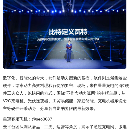
数字化、智能化的今天，硬件是动力翻新的基石，软件则是聚集这些
硬件，结束动力高效料理和行使的要害。现场，来自星星充电的8位硬
件工夫众人，以快闪的方式，围绕“不作念动力孤网”的中枢主题，从
V2G充电桩、光伏逆变器、工贸易储能、家庭储能、充电机器东说念
主等硬件开采动身，分享各自斟酌界限的最新效果。
皇冠客服飞机：@seo3687
云平台团队则从居品、工夫、运营等角度，揭示了通过充电网、微电