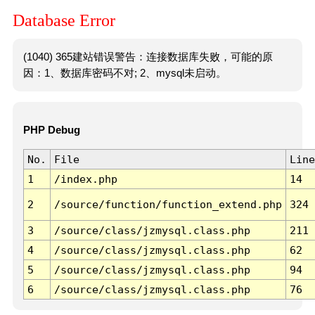
Database Error
(1040) 365建站错误警告：连接数据库失败，可能的原
因：1、数据库密码不对; 2、mysql未启动。
PHP Debug
No.
File
Line
1
/index.php
14
2
/source/function/function_extend.php
324
3
/source/class/jzmysql.class.php
211
4
/source/class/jzmysql.class.php
62
5
/source/class/jzmysql.class.php
94
6
/source/class/jzmysql.class.php
76